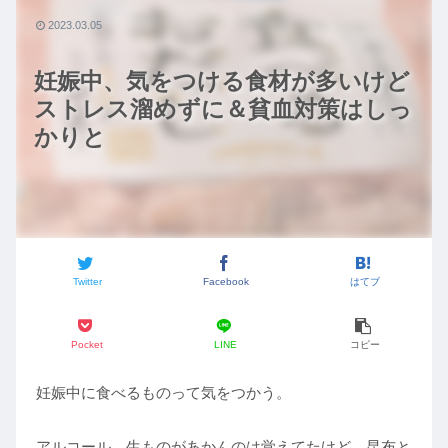
2023.03.05
妊娠中、気をつける食材が多いけど
ストレス溜めずに＆貧血対策はしっ
かりと
Twitter
Facebook
はてブ
Pocket
LINE
コピー
妊娠中に食べるものって気をつかう。
アルコール、生ものがあかんのは覚えてたけど、昆布と