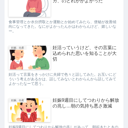
ガ、のどれかがよかった
食事管理とか水分摂取とか運動とか始めてみたら、便秘が改善傾
向になってきた。なにがよかったんかはわからんけど、嬉しいな
ー。
妊活っていうけど、その言葉に
妊娠、出産
込められた思いを知ることが大
切
妊活って言葉をきっかけに夫婦で色々と話してみた。お互いにど
ういう考えがあるかは、話してみないとわからんから話してみて
よかったなーて思う。
妊娠9週目にしてつわりから解放
妊娠、出産
の兆し…朝の気持ち悪さ激減
妊娠9週目にしてつわりから解放の兆しがあって、朝起きたときの