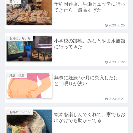
暮らし
予約困難店、生瀬ヒュッテに行っ
てきたら、最高すぎた
2023.05.25
お梅のいろいろ
小学校の跡地、みなとやま水族館
に行ってきた
2023.05.22
妊娠、出産
無事に妊娠7か月に突入したけ
ど、眠りが浅い
2023.05.21
お梅のいろいろ
絵本を楽しんでくれて、家でもお
出かけでも助かってる