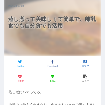
2023.03.03
蒸し煮って美味しくて簡単で、離乳
食でも自分食でも活用
Twitter
Facebook
はてブ
Pocket
LINE
コピー
蒸し煮にハマってる。
少量の水分をくわえたり、食材のもつ水分で蒸すように