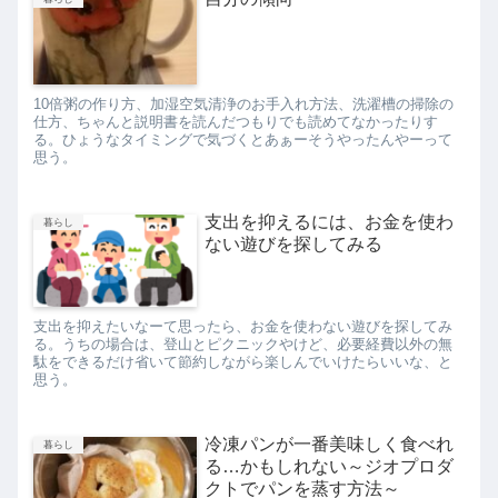
10倍粥の作り方、加湿空気清浄のお手入れ方法、洗濯槽の掃除の
仕方、ちゃんと説明書を読んだつもりでも読めてなかったりす
る。ひょうなタイミングで気づくとあぁーそうやったんやーって
思う。
支出を抑えるには、お金を使わ
暮らし
ない遊びを探してみる
支出を抑えたいなーて思ったら、お金を使わない遊びを探してみ
る。うちの場合は、登山とピクニックやけど、必要経費以外の無
駄をできるだけ省いて節約しながら楽しんでいけたらいいな、と
思う。
冷凍パンが一番美味しく食べれ
暮らし
る…かもしれない～ジオプロダ
クトでパンを蒸す方法～