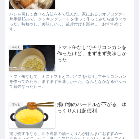
パンを蒸して食べる方法を本で読んだ。家にあるジオプロダクト
片手鍋16㎝で、クッキングシートを使って作ってみたら激ウマや
った。時短やし、美味しいし、後片付けも楽やし、おすすめで
す。
トマト缶なしでチリコンカンを
暮らし
作ったけど、まずまず美味しか
った
トマト缶なしで、ミニトマトとスパイスを代用してチリコンカン
を作ってみたら、まずまず美味しかった。なんとなかなるやんっ
て勉強なったわー。
揚げ物のハードルが下がる、ゆ
暮らし
っくりんは超便利
揚げ物するなら、油ろ過器の油っくりんがほんまにおすすめー。
油をキレイに、かつ、臭いも気にならへんくらい、ろ過してくれ