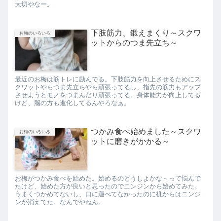
大切やなー。
下肢筋力、鍛えまくり～スクワ
お梅のいろいろ
ットからのつま先立ち～
最近のお梅は筋トレに励んでる。下肢筋力を向上させるためにス
クワットやらつま先立ちやら頑張ってるし、指先の筋力もアップ
させようとモノをつまんだり頑張ってる。身体能力が向上してる
けど、脳の方も進化してるんやろなぁ。
つかみ食べ始めました～スクワ
お梅のいろいろ
ットに磨きがかかる～
お梅がつかみ食べを始めた。始めるのどうしよかな～って悩んで
たけど、始めた方が良いと思ったのでニンジンから始めてみた。
うまくつかめてないし、口に運べてなかったのに机からはニンジ
ンが消えてた。なんでやねん。