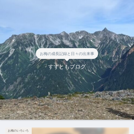
お梅の成長記録と日々の出来事
すずともブログ
お梅のいろいろ