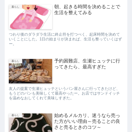
朝、起きる時間を決めることで
暮らし
生活を整えてみる
つわり後のダラダラ生活に終止符を打つべく、起床時間を決めて
いくことにした。1日の始まりが決まれば、生活も整っていくはず
ー。
予約困難店、生瀬ヒュッテに行
暮らし
ってきたら、最高すぎた
友人の提案で生瀬ヒュッテというパン屋さんに行ってきたけど、
もうどのパンも美味しくて最高やったー。お店ではサンドイッチ
を温めなおしてくれて美味しすぎた。
始めるメルカリ、迷うなら売っ
暮らし
た方がいい理由～売ることの良
さと売るときのコツ～