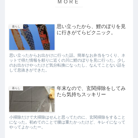
思い立ったから、鯉のぼりを見
暮らし
に行きがてらピクニック。
思い立ったからお出かけに行った話。簡単なお弁当をつくり、ネ
ットで得た情報を頼りに近くの川に鯉のぼりを見に行った。少し
のお出かけやったけど気分転換になったし、なんてことない話を
して息抜きができた。
年末なので、玄関掃除をしてみ
暮らし
たら気持ちスッキリー
小掃除だけで大掃除はせんと思ってたのに、玄関掃除をすること
になった。初めてのことで腰は重たかったけど、キレイになって
やってよかったー。