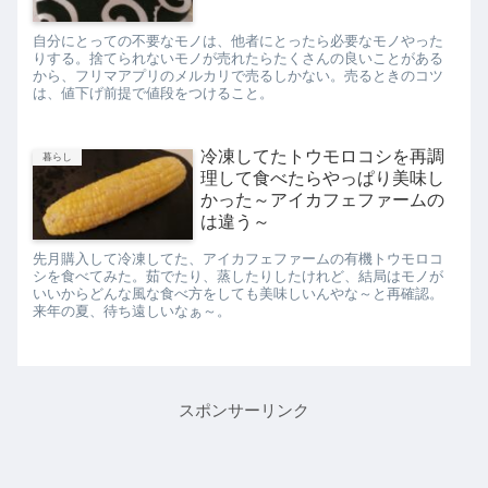
自分にとっての不要なモノは、他者にとったら必要なモノやった
りする。捨てられないモノが売れたらたくさんの良いことがある
から、フリマアプリのメルカリで売るしかない。売るときのコツ
は、値下げ前提で値段をつけること。
冷凍してたトウモロコシを再調
暮らし
理して食べたらやっぱり美味し
かった～アイカフェファームの
は違う～
先月購入して冷凍してた、アイカフェファームの有機トウモロコ
シを食べてみた。茹でたり、蒸したりしたけれど、結局はモノが
いいからどんな風な食べ方をしても美味しいんやな～と再確認。
来年の夏、待ち遠しいなぁ～。
スポンサーリンク