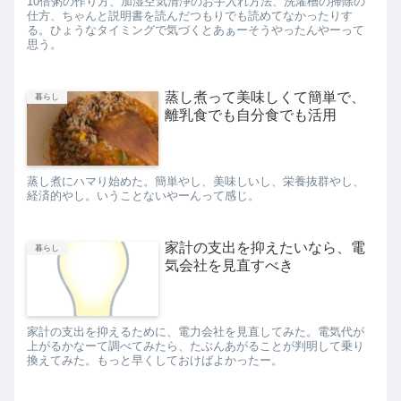
10倍粥の作り方、加湿空気清浄のお手入れ方法、洗濯槽の掃除の
仕方、ちゃんと説明書を読んだつもりでも読めてなかったりす
る。ひょうなタイミングで気づくとあぁーそうやったんやーって
思う。
蒸し煮って美味しくて簡単で、
暮らし
離乳食でも自分食でも活用
蒸し煮にハマり始めた。簡単やし、美味しいし、栄養抜群やし、
経済的やし。いうことないやーんって感じ。
家計の支出を抑えたいなら、電
暮らし
気会社を見直すべき
家計の支出を抑えるために、電力会社を見直してみた。電気代が
上がるかなーて調べてみたら、たぶんあがることが判明して乗り
換えてみた。もっと早くしておけばよかったー。