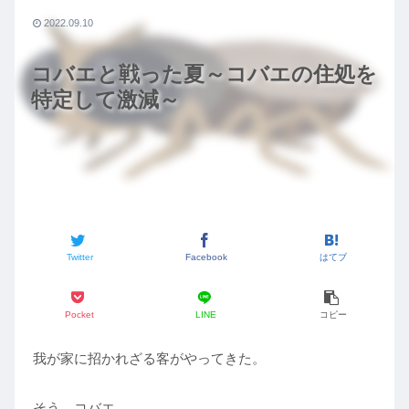
2022.09.10
コバエと戦った夏～コバエの住処を
特定して激減～
Twitter
Facebook
はてブ
Pocket
LINE
コピー
我が家に招かれざる客がやってきた。
そう、コバエ。