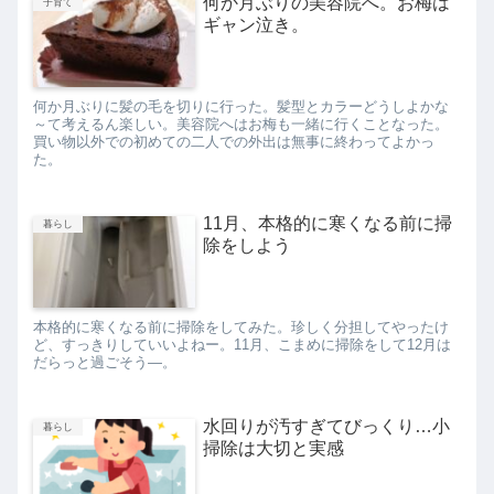
何か月ぶりの美容院へ。お梅は
子育て
ギャン泣き。
何か月ぶりに髪の毛を切りに行った。髪型とカラーどうしよかな
～て考えるん楽しい。美容院へはお梅も一緒に行くことなった。
買い物以外での初めての二人での外出は無事に終わってよかっ
た。
11月、本格的に寒くなる前に掃
暮らし
除をしよう
本格的に寒くなる前に掃除をしてみた。珍しく分担してやったけ
ど、すっきりしていいよねー。11月、こまめに掃除をして12月は
だらっと過ごそう―。
水回りが汚すぎてびっくり…小
暮らし
掃除は大切と実感