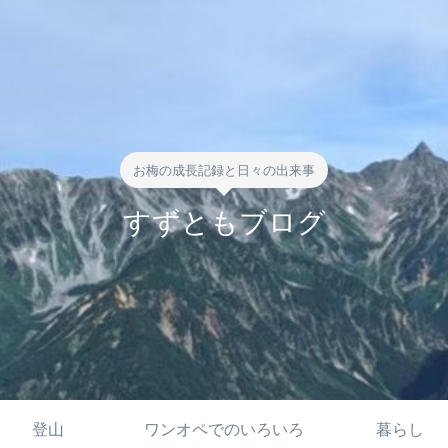
お梅の成長記録と日々の出来事
すずともブログ
登山
ワンオペでのいろいろ
暮らし