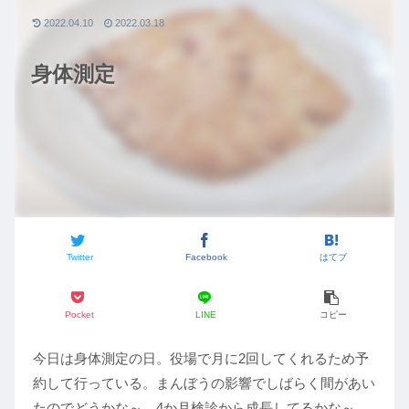
2022.04.10
2022.03.18
身体測定
Twitter
Facebook
はてブ
Pocket
LINE
コピー
今日は身体測定の日。役場で月に2回してくれるため予
約して行っている。まんぼうの影響でしばらく間があい
たのでどうかな～。4か月検診から成長してるかな～。