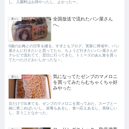
し、入園料はお得やったし、よかったー。
全国放送で流れたパン屋さん
暮らし
へ。
0歳のお梅との日常を綴る、すずともブログ。実家に帰省中。パン
屋さんに行きたいと思ってたら、ちょうど行きたいパン屋さんが
テレビで流れてて、翌日に行ってきた。トミーズのあん食を買っ
てたべたけどおいしかったな～。
気になってたゼンブのマメロニ
暮らし
を買ってみたらむちゃくちゃ好
みやった
豆だけで出来てる、ゼンブのマメロニを買ってみた。スープと一
緒に煮こめばいいし、栄養もあるし、食べ応えあるし、美味しい
し、言うことなかった。