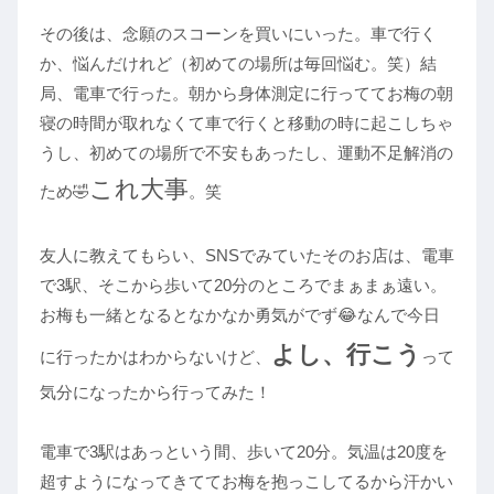
その後は、念願のスコーンを買いにいった。車で行く
か、悩んだけれど（初めての場所は毎回悩む。笑）結
局、電車で行った。朝から身体測定に行っててお梅の朝
寝の時間が取れなくて車で行くと移動の時に起こしちゃ
うし、初めての場所で不安もあったし、運動不足解消の
これ大事
ため🤣
。笑
友人に教えてもらい、SNSでみていたそのお店は、電車
で3駅、そこから歩いて20分のところでまぁまぁ遠い。
お梅も一緒となるとなかなか勇気がでず😂なんで今日
よし、
行こう
に行ったかはわからないけど、
って
気分になったから行ってみた！
電車で3駅はあっという間、歩いて20分。気温は20度を
超すようになってきててお梅を抱っこしてるから汗かい