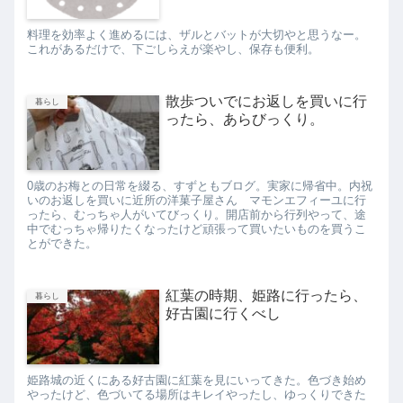
料理を効率よく進めるには、ザルとバットが大切やと思うなー。
これがあるだけで、下ごしらえが楽やし、保存も便利。
散歩ついでにお返しを買いに行
暮らし
ったら、あらびっくり。
0歳のお梅との日常を綴る、すずともブログ。実家に帰省中。内祝
いのお返しを買いに近所の洋菓子屋さん マモンエフィーユに行
ったら、むっちゃ人がいてびっくり。開店前から行列やって、途
中でむっちゃ帰りたくなったけど頑張って買いたいものを買うこ
とができた。
紅葉の時期、姫路に行ったら、
暮らし
好古園に行くべし
姫路城の近くにある好古園に紅葉を見にいってきた。色づき始め
やったけど、色づいてる場所はキレイやったし、ゆっくりできた