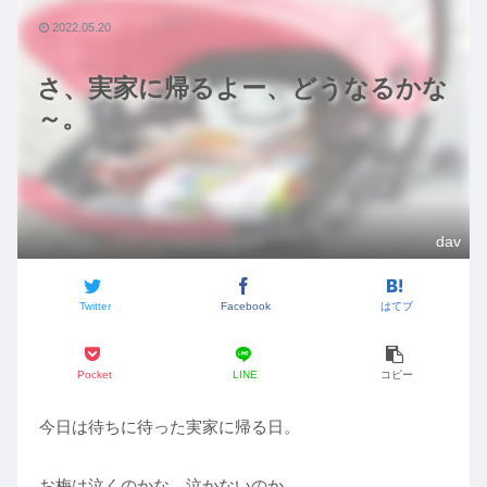
2022.05.20
さ、実家に帰るよー、どうなるかな
～。
dav
Twitter
Facebook
はてブ
Pocket
LINE
コピー
今日は待ちに待った実家に帰る日。
お梅は泣くのかな、泣かないのか。