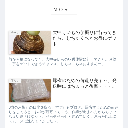
大中寺いもの芋掘りに行ってき
暮らし
たら、むちゃくちゃお得にゲッ
ト
前から気になってた、大中寺いもの収穫体験に行ってきた。お得
に芋をゲットできるチャンス、むちゃくちゃおすすめー。
帰省のための荷造り完了～、発
暮らし
送時にはちょっと後悔・・・。
0歳のお梅との日常を綴る、すずともブログ。帰省するための荷造
りをしてると、お梅が近寄ってくる。作業が進まへんからちょい
ちょい遠ざけながら、せっせせっせと進めていく。思った以上に
スムーズに進んでよかった～。