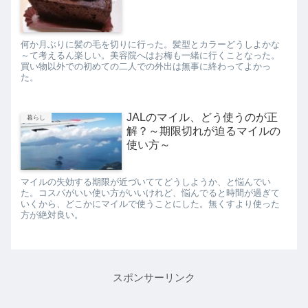
何か月ぶりに髪の毛を切りに行った。髪型とカラーどうしよかな
～て考えるん楽しい。美容院へはお梅も一緒に行くことなった。
買い物以外での初めての二人での外出は無事に終わってよかっ
た。
JALのマイル、どう使うのが正
暮らし
解？～期限切れが迫るマイルの
使い方～
マイルの失効する期限が近づいててどうしようか、と悩んでい
た。コスパがいい使い方がいいけれど、悩んでると時間が過ぎて
いくから、どこかにマイルで使うことにした。無くすより使った
方が絶対良い。
スポンサーリンク