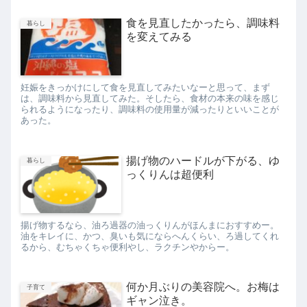
食を見直したかったら、調味料
暮らし
を変えてみる
妊娠をきっかけにして食を見直してみたいなーと思って、まず
は、調味料から見直してみた。そしたら、食材の本来の味を感じ
られるようになったり、調味料の使用量が減ったりといいことが
あった。
揚げ物のハードルが下がる、ゆ
暮らし
っくりんは超便利
揚げ物するなら、油ろ過器の油っくりんがほんまにおすすめー。
油をキレイに、かつ、臭いも気にならへんくらい、ろ過してくれ
るから、むちゃくちゃ便利やし、ラクチンやからー。
何か月ぶりの美容院へ。お梅は
子育て
ギャン泣き。