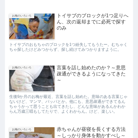
トイサブのブロックが1つ足りへ
お梅のいろいろ
ん、次の返却までに必死で探す
のみ
トイサブのおもちゃのブロックを1つ紛失してもうたー。むちゃく
ちゃ探したけどみつからず、探し続けてみつかりますように。
言葉を話し始めたのか？～意思
お梅のいろいろ
疎通ができるようになってきた
～
生後9か月のお梅が最近、言葉を話し始めた。意味のある言葉じゃ
ないけど、マンマ、パッパとか。他にも、意思疎通ができてるん
ちゃうかって思うことも出てきたし、どんな意味があるんかわか
らん万歳三唱もしてたりで、よくわからん。けど、楽しい。
赤ちゃんが昼寝を長くする方法
お梅のいろいろ
～しっかり身体を動かすべし～