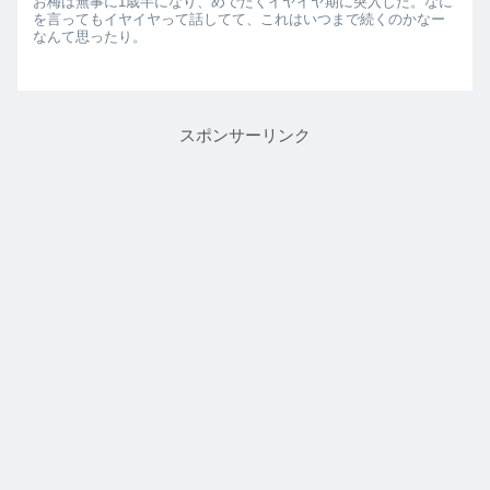
お梅は無事に1歳半になり、めでたくイヤイヤ期に突入した。なに
を言ってもイヤイヤって話してて、これはいつまで続くのかなー
なんて思ったり。
スポンサーリンク