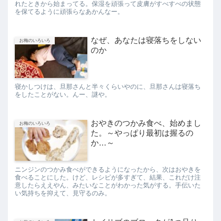
れたときから始まってる。保湿を頑張って皮膚がすべすべの状態
を保てるように頑張らなあかんなー。
なぜ、あなたは寝落ちをしない
お梅のいろいろ
のか
寝かしつけは、旦那さんと半々くらいやのに、旦那さんは寝落ち
をしたことがない。んー、謎や。
おやきのつかみ食べ、始めまし
お梅のいろいろ
た。～やっぱり最初は握るの
か…～
ニンジンのつかみ食べができるようになったから、次はおやきを
食べることにした。けど、レシピが多すぎて、結果、これだけ注
意したらええやん、みたいなことがわかった気がする。手伝いた
い気持ちを抑えて、見守るのみ。