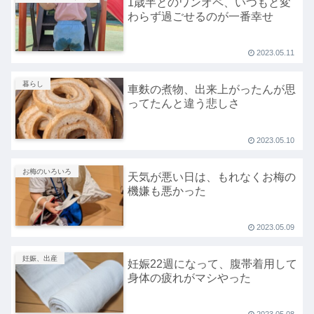
1歳半とのワンオペ、いつもと変
わらず過ごせるのが一番幸せ
2023.05.11
暮らし
車麩の煮物、出来上がったんが思
ってたんと違う悲しさ
2023.05.10
お梅のいろいろ
天気が悪い日は、もれなくお梅の
機嫌も悪かった
2023.05.09
妊娠、出産
妊娠22週になって、腹帯着用して
身体の疲れがマシやった
2023.05.08