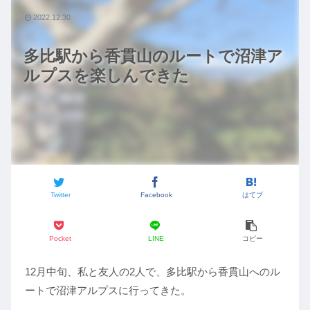
2022.12.30
多比駅から香貫山のルートで沼津ア
ルプスを楽しんできた
Twitter
Facebook
はてブ
Pocket
LINE
コピー
12月中旬、私と友人の2人で、多比駅から香貫山へのル
ートで沼津アルプスに行ってきた。