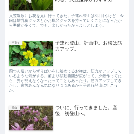
入笠湿原にお花を見に行ってきた。子連れ登山は3回目やけど、今
回は離乳食グッズとかお風呂グッズを持っていくことになったか
ら準備が多くて、でも、楽しかったからよしとしよう。
子連れ登山、計画中。お梅は筋
子育て
力アップ。
四つん這いからずりばいをし始めてるお梅は、筋力がアップして
いるような気がする。前より移動範囲が広がって、夕飯作ってた
ら、姿が見えなくなったってこともあったり。筋力アップしてき
たし、家族みんな元気になりつつあるから子連れ登山に行こう
か。
ついに、行ってきました。産
登山
後、初登山へ。