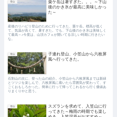
粟ケ岳は暑すぎた。。。～下山
登山
後のかき氷が最高に美味しかっ
た～
産後のリハビリ登山のために行ってきた、粟ケ岳。標高が低く
て、気温が高くて、暑すぎた。でも、下山後のかき氷は美味しく
て最高～♪今度は、山頂カフェが開いてる涼しい時期に行きたい
な。
子連れ登山、小笠山から六枚屏
登山
風へ行ってきた。
石割山の次に、登った山の紹介。小笠山から六枚屏風までは新緑
とツツジを楽しんで、六枚屏風に着いたら雰囲気が変わって、す
ごくおもしろかった。簡単に行って帰ってこれるから行く価値あ
りまくりやと思う。
スズランを求めて、入笠山に行
登山
ってきた～梅雨の時期でも楽し
める、入笠湿原がおすすめ～