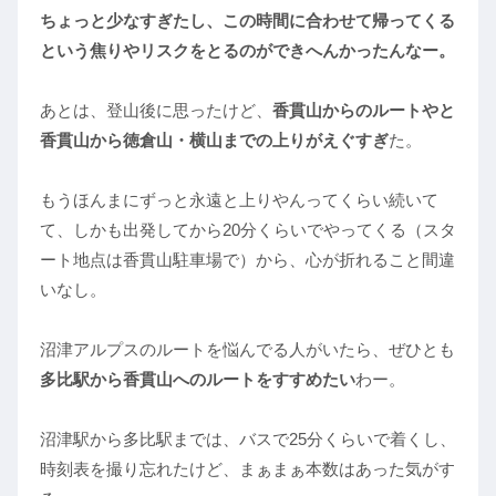
ちょっと少なすぎたし、この時間に合わせて帰ってくる
という焦りやリスクをとるのができへんかったんなー。
あとは、登山後に思ったけど、
香貫山からのルートやと
香貫山から徳倉山・横山までの上りがえぐすぎ
た。
もうほんまにずっと永遠と上りやんってくらい続いて
て、しかも出発してから20分くらいでやってくる（スタ
ート地点は香貫山駐車場で）から、心が折れること間違
いなし。
沼津アルプスのルートを悩んでる人がいたら、ぜひとも
多比駅から香貫山へのルートをすすめたい
わー。
沼津駅から多比駅までは、バスで25分くらいで着くし、
時刻表を撮り忘れたけど、まぁまぁ本数はあった気がす