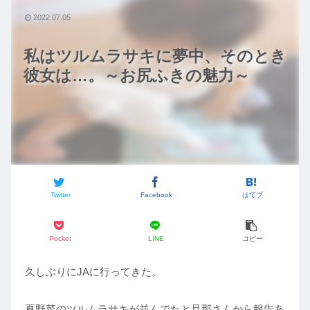
2022.07.05
私はツルムラサキに夢中、そのとき
彼女は…。～お尻ふきの魅力～
Twitter
Facebook
はてブ
Pocket
LINE
コピー
久しぶりにJAに行ってきた。
夏野菜のツルムラサキが並んでたと旦那さんから報告あ