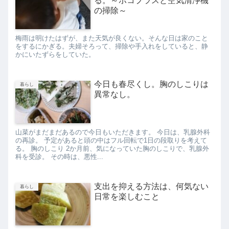
る。～ポコプラスと空気清浄機
の掃除～
梅雨は明けたはずが、また天気が良くない。そんな日は家のこと
をするにかぎる。夫婦そろって、掃除や手入れをしていると、静
かにいたずらをしていた。
今日も春尽くし。胸のしこりは
暮らし
異常なし。
山菜がまだまだあるので今日もいただきます。 今日は、乳腺外科
の再診。 予定があると頭の中はフル回転で1日の段取りを考えて
る。 胸のしこり 2か月前、気になっていた胸のしこりで、乳腺外
科を受診。 その時は、悪性...
支出を抑える方法は、何気ない
暮らし
日常を楽しむこと