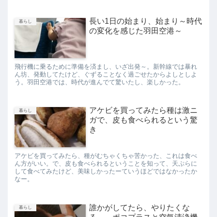
長い1日の始まり、始まり～時代
暮らし
の変化を感じた羽田空港～
飛行機に乗るために準備を済まし、いざ出発～。新幹線では暴れ
ん坊、発動してたけど、ぐずることなく過ごせたからよしとしよ
う。羽田空港では、時代が進んでて驚いたし、楽しかった。
アケビを買ってみたら種は激ニ
暮らし
ガで、皮も食べられるという驚
き
アケビを買ってみたら、種がむちゃくちゃ苦かった、これは食べ
ん方がいい。で、皮も食べられるということを知って、天ぷらに
して食べてみたけど、美味しかったーていうほどではなかったか
なー。
誰かがしてたら、やりたくな
暮らし