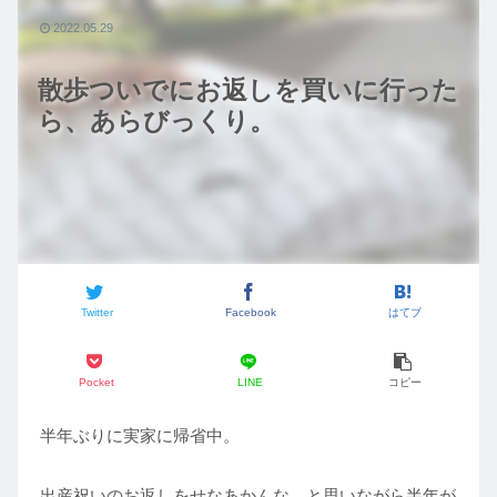
2022.05.29
散歩ついでにお返しを買いに行った
ら、あらびっくり。
Twitter
Facebook
はてブ
Pocket
LINE
コピー
半年ぶりに実家に帰省中。
出産祝いのお返しをせなあかんな、と思いながら半年が