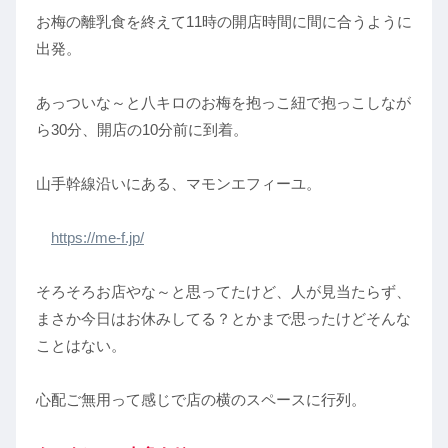
お梅の離乳食を終えて11時の開店時間に間に合うように
出発。
あっついな～と八キロのお梅を抱っこ紐で抱っこしなが
ら30分、開店の10分前に到着。
山手幹線沿いにある、マモンエフィーユ。
https://me-f.jp/
そろそろお店やな～と思ってたけど、人が見当たらず、
まさか今日はお休みしてる？とかまで思ったけどそんな
ことはない。
心配ご無用って感じで店の横のスペースに行列。