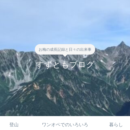
お梅の成長記録と日々の出来事
すずともブログ
登山
ワンオペでのいろいろ
暮らし