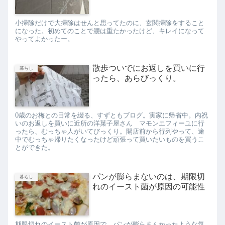
小掃除だけで大掃除はせんと思ってたのに、玄関掃除をすること
になった。初めてのことで腰は重たかったけど、キレイになって
やってよかったー。
散歩ついでにお返しを買いに行
暮らし
ったら、あらびっくり。
0歳のお梅との日常を綴る、すずともブログ。実家に帰省中。内祝
いのお返しを買いに近所の洋菓子屋さん マモンエフィーユに行
ったら、むっちゃ人がいてびっくり。開店前から行列やって、途
中でむっちゃ帰りたくなったけど頑張って買いたいものを買うこ
とができた。
パンが膨らまないのは、期限切
暮らし
れのイースト菌が原因の可能性
期限切れのイースト菌が原因で、パンが膨らまんかったような気