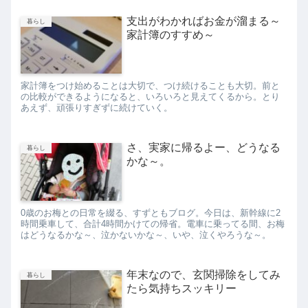
支出がわかればお金が溜まる～
暮らし
家計簿のすすめ～
家計簿をつけ始めることは大切で、つけ続けることも大切。前と
の比較ができるようになると、いろいろと見えてくるから。とり
あえず、頑張りすぎずに続けていく。
さ、実家に帰るよー、どうなる
暮らし
かな～。
0歳のお梅との日常を綴る、すずともブログ。今日は、新幹線に2
時間乗車して、合計4時間かけての帰省。電車に乗ってる間、お梅
はどうなるかな～、泣かないかな～、いや、泣くやろうな～。
年末なので、玄関掃除をしてみ
暮らし
たら気持ちスッキリー