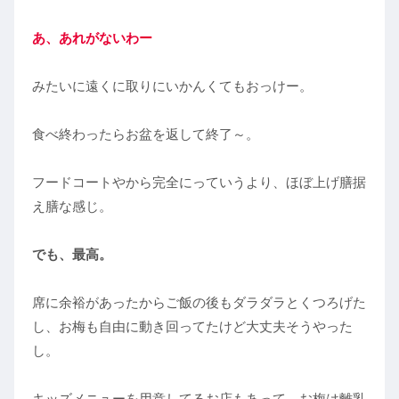
あ、あれがないわー
みたいに遠くに取りにいかんくてもおっけー。
食べ終わったらお盆を返して終了～。
フードコートやから完全にっていうより、ほぼ上げ膳据
え膳な感じ。
でも、最高。
席に余裕があったからご飯の後もダラダラとくつろげた
し、お梅も自由に動き回ってたけど大丈夫そうやった
し。
キッズメニューを用意してるお店もあって、お梅は離乳