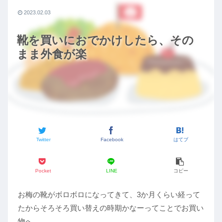
2023.02.03
靴を買いにおでかけしたら、その
まま外食が楽
Twitter
Facebook
はてブ
Pocket
LINE
コピー
お梅の靴がボロボロになってきて、3か月くらい経って
たからそろそろ買い替えの時期かなーってことでお買い
物へ。