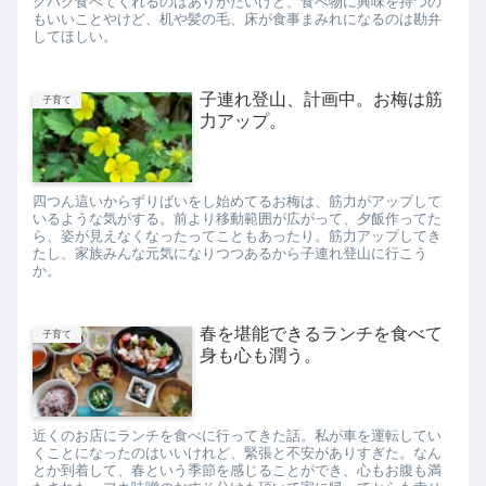
クパク食べてくれるのはありがたいけど、食べ物に興味を持つの
もいいことやけど、机や髪の毛、床が食事まみれになるのは勘弁
してほしい。
子連れ登山、計画中。お梅は筋
子育て
力アップ。
四つん這いからずりばいをし始めてるお梅は、筋力がアップして
いるような気がする。前より移動範囲が広がって、夕飯作ってた
ら、姿が見えなくなったってこともあったり。筋力アップしてき
たし、家族みんな元気になりつつあるから子連れ登山に行こう
か。
春を堪能できるランチを食べて
子育て
身も心も潤う。
近くのお店にランチを食べに行ってきた話。私が車を運転してい
くことになったのはいいけれど、緊張と不安がありすぎた。なん
とか到着して、春という季節を感じることができ、心もお腹も満