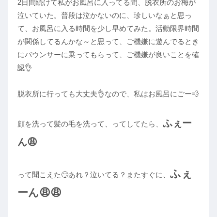
2日間続けて私がお風呂に入ってる間、脱衣所のお梅が
泣いていた。普段は泣かないのに、珍しいなぁと思っ
て、お風呂に入る時間を少し早めてみた。活動限界時間
が関係してるんかな～と思って、ご機嫌に遊んでるとき
にバウンサーに乗ってもらって、ご機嫌が良いことを確
認👌
脱衣所に行っても大丈夫👌なので、私はお風呂にごー💨
ふぇー
顔を洗って髪の毛を洗って、ってしてたら、
ん😩
ふぇ
って聞こえた🙄あれ？泣いてる？またすぐに、
ーん😩😩