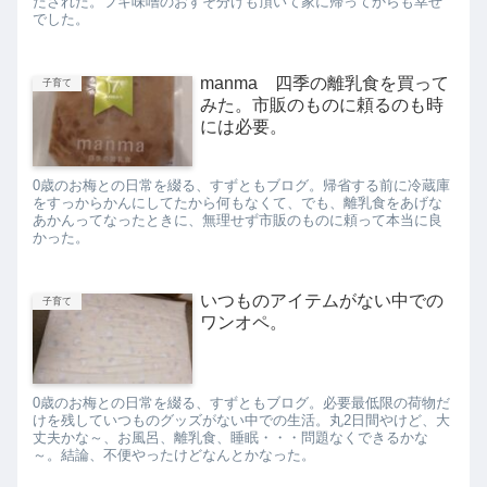
たされた。フキ味噌のおすそ分けも頂いて家に帰ってからも幸せ
でした。
manma 四季の離乳食を買って
子育て
みた。市販のものに頼るのも時
には必要。
0歳のお梅との日常を綴る、すずともブログ。帰省する前に冷蔵庫
をすっからかんにしてたから何もなくて、でも、離乳食をあげな
あかんってなったときに、無理せず市販のものに頼って本当に良
かった。
いつものアイテムがない中での
子育て
ワンオペ。
0歳のお梅との日常を綴る、すずともブログ。必要最低限の荷物だ
けを残していつものグッズがない中での生活。丸2日間やけど、大
丈夫かな～、お風呂、離乳食、睡眠・・・問題なくできるかな
～。結論、不便やったけどなんとかなった。