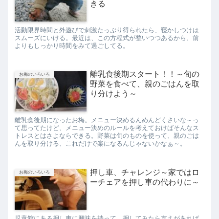
きる
活動限界時間と外遊びで刺激たっぷり得られたら、寝かしつけは
スムーズにいける。最近は、この方程式が整いつつあるから、前
よりもしっかり時間をみて過ごしてる。
離乳食後期スタート！！～旬の
お梅のいろいろ
野菜を食べて、親のごはんを取
り分けよう～
離乳食後期になったお梅。メニュー決めるんめんどくさいな～っ
て思ってたけど、メニュー決めのルールを考えておけばそんなス
トレスとはさよならできる。野菜は旬のものを使って、親のごは
んを取り分ける、これだけで楽になるんじゃないかなぁ～。
押し車、チャレンジ～家ではロ
お梅のいろいろ
ーチェアを押し車の代わりに～
児童館にある押し車に興味を持って、押してみたら支えがあれば