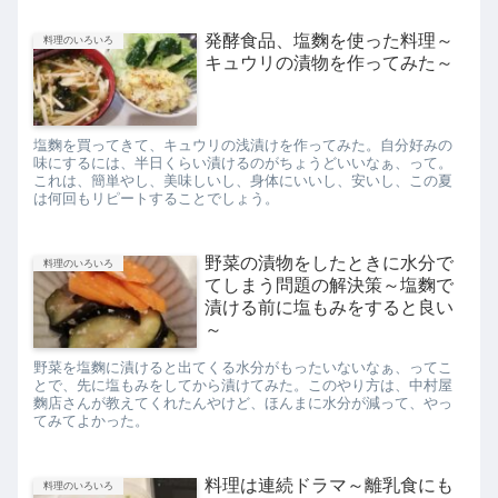
発酵食品、塩麴を使った料理～
料理のいろいろ
キュウリの漬物を作ってみた～
塩麴を買ってきて、キュウリの浅漬けを作ってみた。自分好みの
味にするには、半日くらい漬けるのがちょうどいいなぁ、って。
これは、簡単やし、美味しいし、身体にいいし、安いし、この夏
は何回もリピートすることでしょう。
野菜の漬物をしたときに水分で
料理のいろいろ
てしまう問題の解決策～塩麴で
漬ける前に塩もみをすると良い
～
野菜を塩麴に漬けると出てくる水分がもったいないなぁ、ってこ
とで、先に塩もみをしてから漬けてみた。このやり方は、中村屋
麴店さんが教えてくれたんやけど、ほんまに水分が減って、やっ
てみてよかった。
料理は連続ドラマ～離乳食にも
料理のいろいろ