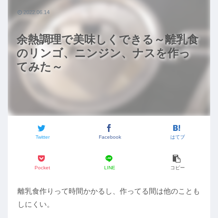
2022.06.14
余熱調理で美味しくできる～離乳食
のリンゴ、ニンジン、ナスを作っ
てみた～
Twitter
Facebook
はてブ
Pocket
LINE
コピー
離乳食作りって時間かかるし、作ってる間は他のことも
しにくい。