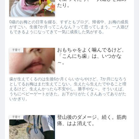
たり。
0歳のお梅との日常を綴る、すずともブログ。帰省中、お梅の成長
がすごい。生後7か月ってこんなん？って思ってしまう。一人遊び
もできるようになってきて一気に成長した気がする。
おもちゃをよく噛んでるけど、
子育て
「こんにち歯」は、いつかな
～。
歯が生えてくるのは生後6か月くらいからやけど、7か月になろう
としてるお梅はまだ生えてこない。生えたら生えたでやること増
えるけど、生えんかったら不安やし、勝手やな～。そういえば、
うちにベビーゲートがきた。お下がりがたくさんあってありがた
いかぎり。
登山後のダメージ、続く。筋肉
子育て
痛、はよ消えて。