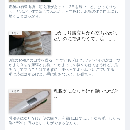
産後の初登山後、筋肉痛があって、2日も続いてる。びっくりや
わ、どれだけ体力落ちてんねん、って感じ。お梅の体力向上にも
驚くことばっかり。
つかまり膝立ちから立ちあがり
子育て
たいのにできなくて、涙。。。
0歳のお梅との日常を綴る、すずともブログ。ハイハイの次は、つ
かまり立ちを頑張るお梅。つかまっての膝立ちはできるけど、足
をつけて立つことはできずに、手伝ってよ～みたいに泣いてる。
私は応援はするけど、手は出さないよ。頑張れ～。
乳腺炎になりかけた話～つづき
子育て
～
乳腺炎になりかけた話の続き。今回は1日ではよくならず、しかも
別の部位に痛みとしこりができるなんて。