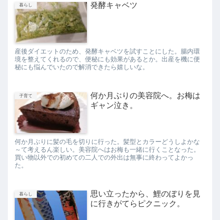
発酵キャベツ
暮らし
産後ダイエットのため、発酵キャベツを試すことにした。腸内環
境を整えてくれるので、便秘にも効果があるとか。出産を機に便
秘にも悩んでいたので解消できたら嬉しいな。
何か月ぶりの美容院へ。お梅は
子育て
ギャン泣き。
何か月ぶりに髪の毛を切りに行った。髪型とカラーどうしよかな
～て考えるん楽しい。美容院へはお梅も一緒に行くことなった。
買い物以外での初めての二人での外出は無事に終わってよかっ
た。
思い立ったから、鯉のぼりを見
暮らし
に行きがてらピクニック。