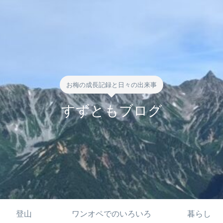
お梅の成長記録と日々の出来事
すずともブログ
登山
ワンオペでのいろいろ
暮らし