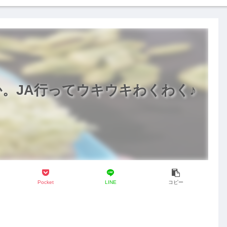
。JA行ってウキウキわくわく♪
Pocket
LINE
コピー