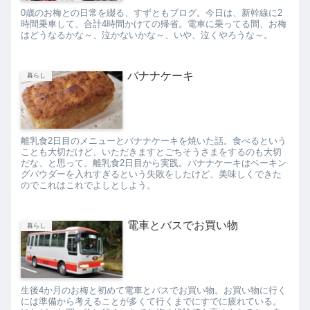
0歳のお梅との日常を綴る、すずともブログ。今日は、新幹線に2
時間乗車して、合計4時間かけての帰省。電車に乗ってる間、お梅
はどうなるかな～、泣かないかな～、いや、泣くやろうな～。
バナナケーキ
暮らし
離乳食2日目のメニューとバナナケーキを焼いた話。食べるという
ことも大切だけど、いただきますとごちそうさまをするのも大切
だな、と思って。離乳食2日目から実践。バナナケーキはベーキン
グパウダーを入れすぎるという失敗をしたけど、美味しくできた
のでこれはこれでよしとしよう。
電車とバスでお買い物
暮らし
生後4か月のお梅と初めて電車とバスでお買い物。お買い物に行く
には準備から考えることが多くて行くまでにすでに疲れている。