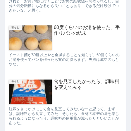
けれど、お買い物に行くことでお梅の経験値を高められるし、自
分の気分転換にもなるから良いこともあり、できるだけ続けてい
きたいな、と思う。
60度くらいのお湯を使った、手
暮らし
作りパンの結末
イースト菌が60度以上やと全滅することを知らず、60度くらいの
お湯を使ってパンを作ったら案の定膨らまず。失敗は成功のもと
やな。
食を見直したかったら、調味料
暮らし
を変えてみる
妊娠をきっかけにして食を見直してみたいなーと思って、まず
は、調味料から見直してみた。そしたら、食材の本来の味を感じ
られるようになったり、調味料の使用量が減ったりといいことが
あった。