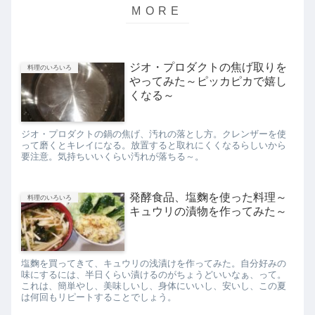
ジオ・プロダクトの焦げ取りを
料理のいろいろ
やってみた～ピッカピカで嬉し
くなる～
ジオ・プロダクトの鍋の焦げ、汚れの落とし方。クレンザーを使
って磨くとキレイになる。放置すると取れにくくなるらしいから
要注意。気持ちいいくらい汚れが落ちる～。
発酵食品、塩麴を使った料理～
料理のいろいろ
キュウリの漬物を作ってみた～
塩麴を買ってきて、キュウリの浅漬けを作ってみた。自分好みの
味にするには、半日くらい漬けるのがちょうどいいなぁ、って。
これは、簡単やし、美味しいし、身体にいいし、安いし、この夏
は何回もリピートすることでしょう。