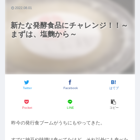
2022.08.01
新たな発酵食品にチャレンジ！！～
まずは、塩麴から～
Twitter
Facebook
はてブ
Pocket
LINE
コピー
昨今の発行食ブームがうちにもやってきた。
すでに納豆や味噌は食べてたけど、それ以外にも食べた