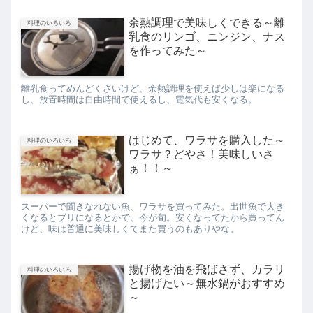
余熱調理で美味しくできる～離
料理のいろいろ
乳食のリンゴ、ニンジン、ナス
を作ってみた～
離乳食ってめんどくさいけど、余熱調理を使えば少しは楽になる
し、放置時間は自由時間で使えるし、電気代も安くなる。
はじめて、ワラサを購入した～
料理のいろいろ
ワラサ？どやさ！美味しいさ
ぁ！！～
スーパーで聞きなれない魚、ワラサを買ってみた。出世魚で大き
くなるとブリになるとかで、今が旬。安くなってたから買ってん
けど、味は普通に美味しくてまた買うのもありやな。
揚げ物を油を飛ばさず、カラリ
料理のいろいろ
と揚げたい～無水鍋がおすすめ
～